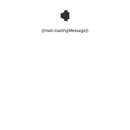
{{main.loadingMessage}}