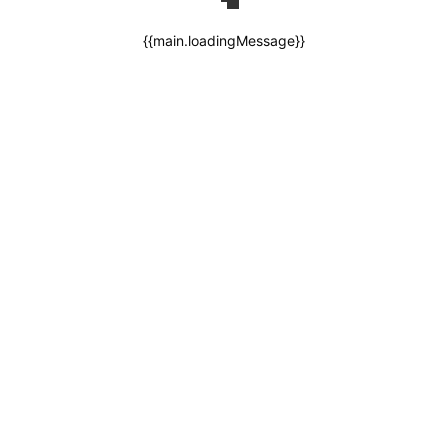
{{main.loadingMessage}}