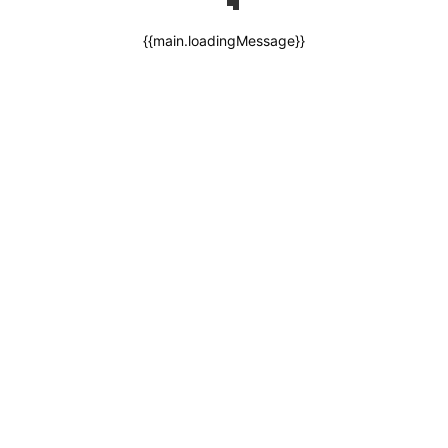
{{main.loadingMessage}}