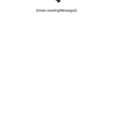
{{main.loadingMessage}}