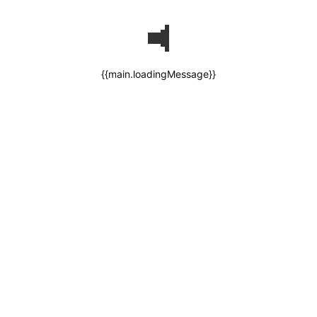
{{main.loadingMessage}}