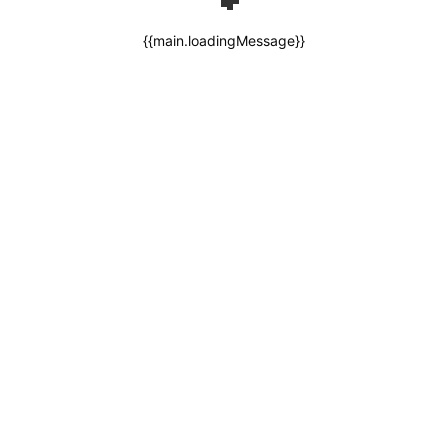
{{main.loadingMessage}}