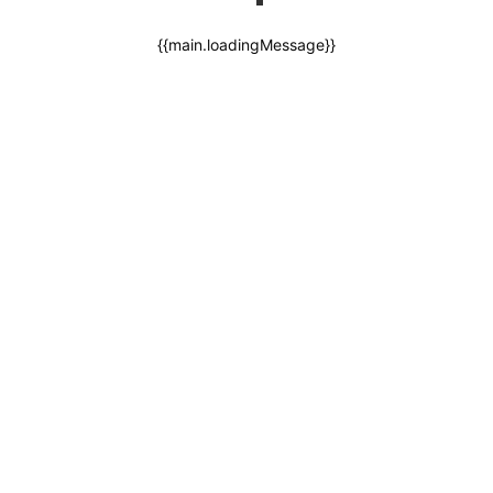
{{main.loadingMessage}}