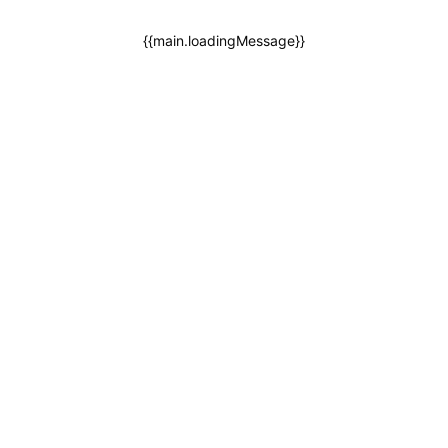
{{main.loadingMessage}}