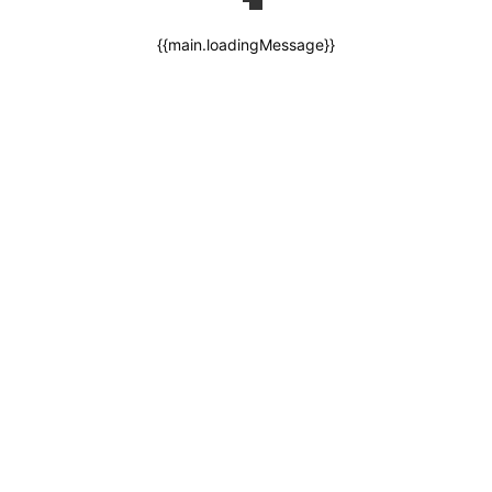
{{main.loadingMessage}}