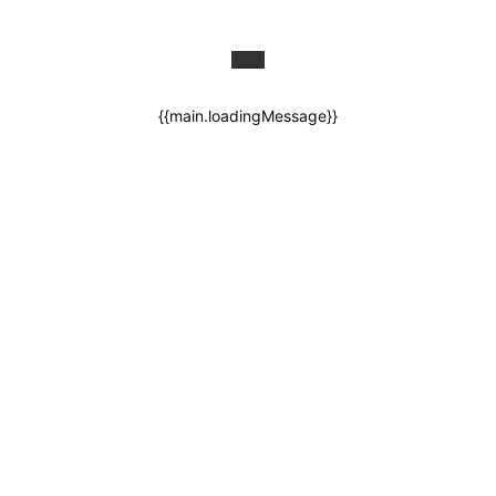
{{main.loadingMessage}}