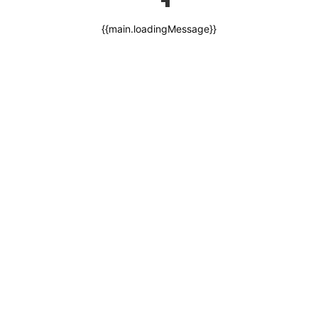
{{main.loadingMessage}}