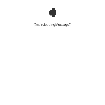
{{main.loadingMessage}}