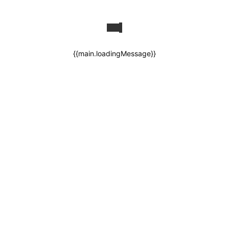
{{main.loadingMessage}}