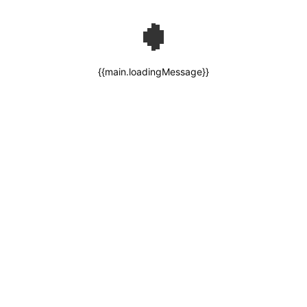
{{main.loadingMessage}}