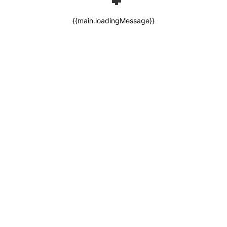
{{main.loadingMessage}}