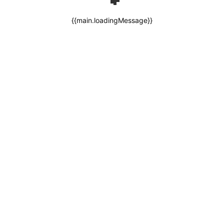
{{main.loadingMessage}}