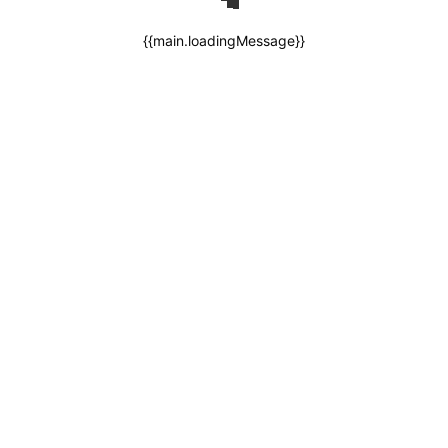
{{main.loadingMessage}}