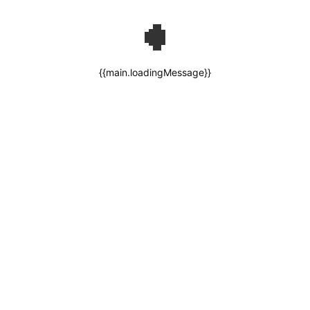
{{main.loadingMessage}}