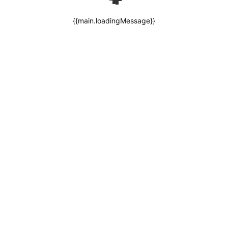
{{main.loadingMessage}}