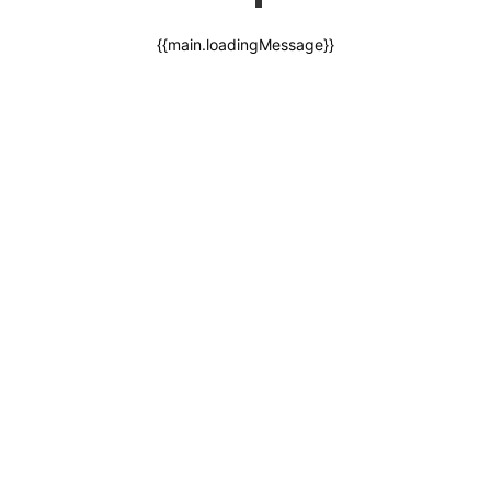
{{main.loadingMessage}}