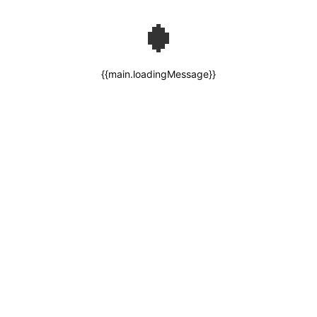
{{main.loadingMessage}}