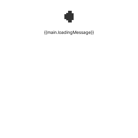
{{main.loadingMessage}}