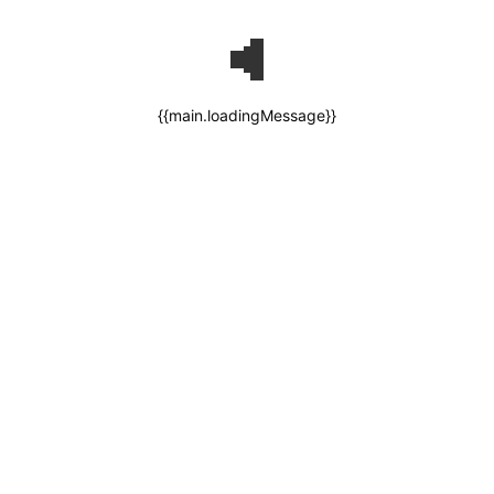
{{main.loadingMessage}}