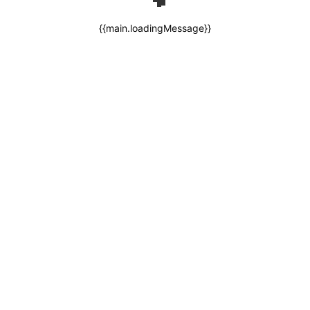
{{main.loadingMessage}}