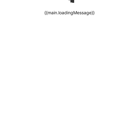
{{main.loadingMessage}}