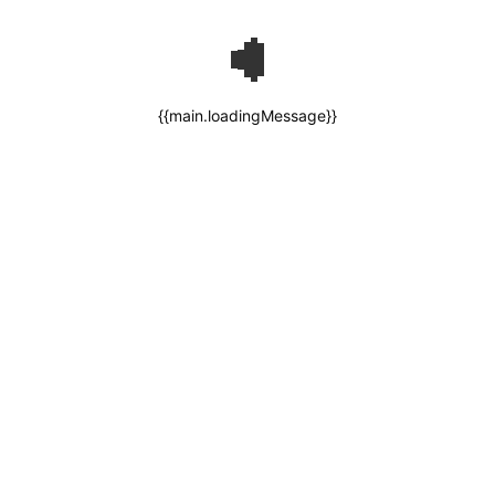
{{main.loadingMessage}}