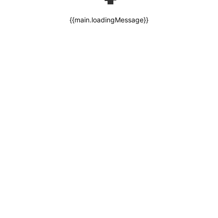
{{main.loadingMessage}}