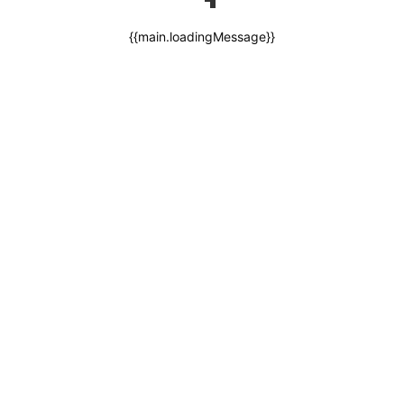
{{main.loadingMessage}}