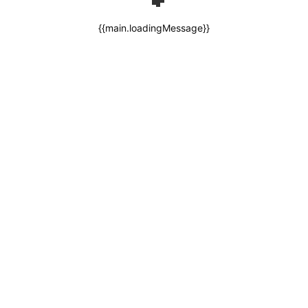
{{main.loadingMessage}}