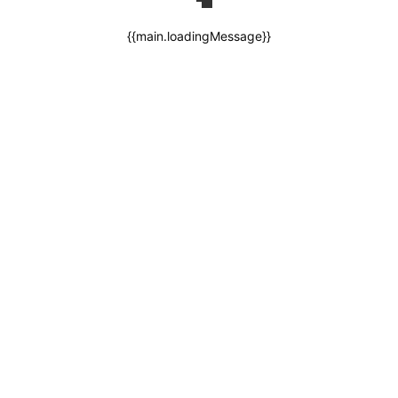
{{main.loadingMessage}}