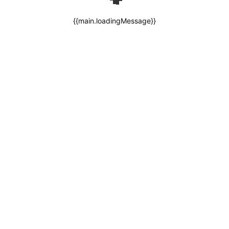
{{main.loadingMessage}}