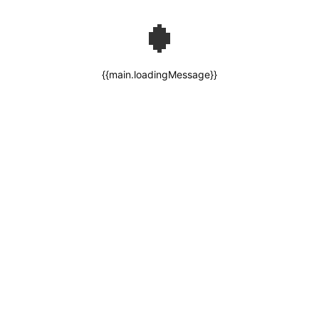
{{main.loadingMessage}}