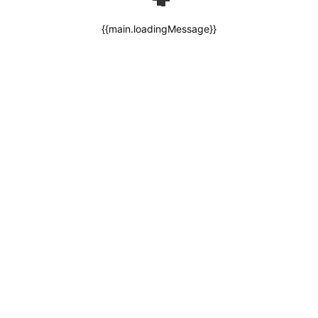
{{main.loadingMessage}}