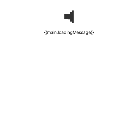
{{main.loadingMessage}}