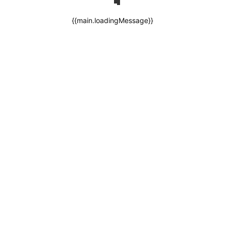
{{main.loadingMessage}}