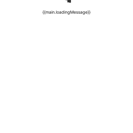
{{main.loadingMessage}}