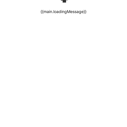
{{main.loadingMessage}}