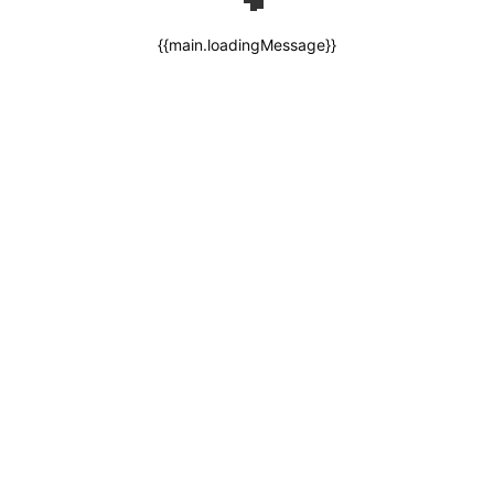
{{main.loadingMessage}}