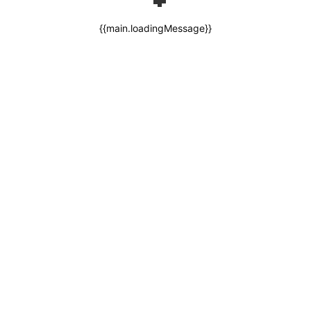
{{main.loadingMessage}}