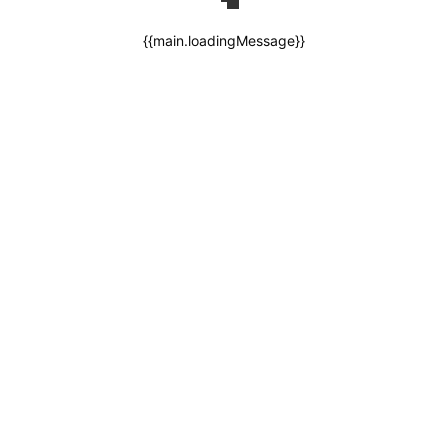
{{main.loadingMessage}}