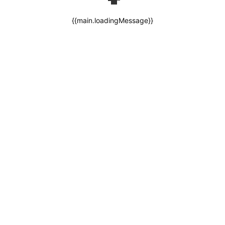
{{main.loadingMessage}}