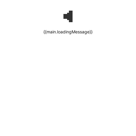
{{main.loadingMessage}}