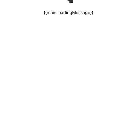
{{main.loadingMessage}}