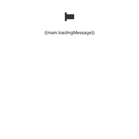
{{main.loadingMessage}}