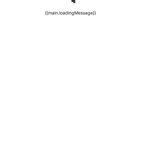
{{main.loadingMessage}}