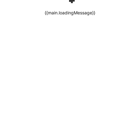
{{main.loadingMessage}}