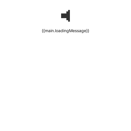
{{main.loadingMessage}}