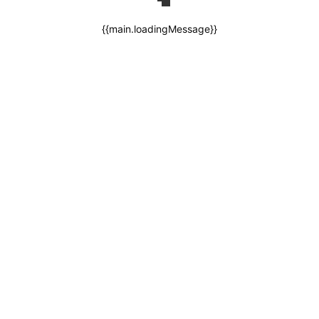
{{main.loadingMessage}}