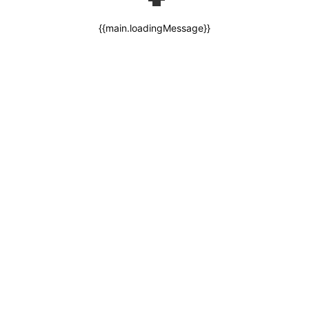
{{main.loadingMessage}}