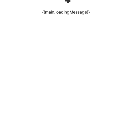
{{main.loadingMessage}}